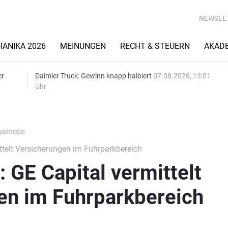
NEWSLE
ANIKA 2026
MEINUNGEN
RECHT & STEUERN
AKAD
er
Daimler Truck: Gewinn knapp halbiert
07.08.2026, 13:01
Uhr
siness
ttelt Versicherungen im Fuhrparkbereich
: GE Capital vermittelt
en im Fuhrparkbereich