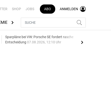
TTER
SHOP
JOBS
ABO
ANMELDEN
EMIE
AUTOMARKEN
MEDIATHEK
BRANCHENVERZEI
Sparpläne bei VW: Porsche SE fordert rasche
75 J
Entscheidung
07.08.2026, 12:10 Uhr
Auf