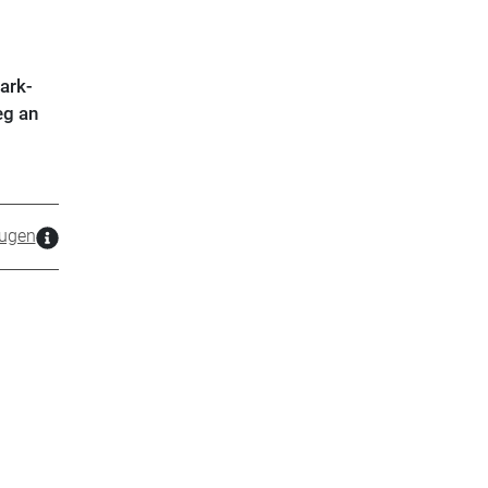
ark-
eg an
ugen