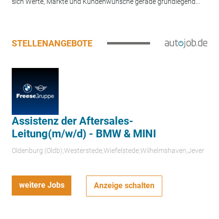
sich Werte, Märkte und Kundenwünsche gerade grundlegend...
STELLENANGEBOTE
Assistenz der Aftersales-
Leitung(m/w/d) - BMW & MINI
Oldenburg (Oldb);Westerstede;Wiefelstede;Wilhelmshaven;Jever
weitere Jobs
Anzeige schalten