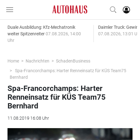
Duale Ausbildung: Kfz-Mechatronik
Daimler Truck: Gewinn
weiter Spitzenreiter
07.08.2026, 14:00
07.08.2026, 13:01 Uh
Uhr
Home
Nachrichten
SchadenBusiness
Spa-Francorchamps: Harter Renneinsatz für KÜS Team75
Bernhard
Spa-Francorchamps: Harter
Renneinsatz für KÜS Team75
Bernhard
11.08.2019 16:08 Uhr