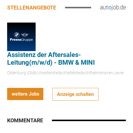
STELLENANGEBOTE
Assistenz der Aftersales-
Leitung(m/w/d) - BMW & MINI
Oldenburg (Oldb);Westerstede;Wiefelstede;Wilhelmshaven;Jever
weitere Jobs
Anzeige schalten
KOMMENTARE