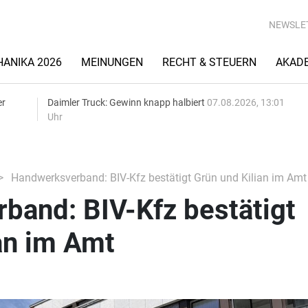
NEWSLE
ANIKA 2026
MEINUNGEN
RECHT & STEUERN
AKAD
er
Daimler Truck: Gewinn knapp halbiert
07.08.2026, 13:01
Uhr
Handwerksverband: BIV-Kfz bestätigt Grün und Kilian im Amt
band: BIV-Kfz bestätigt
an im Amt