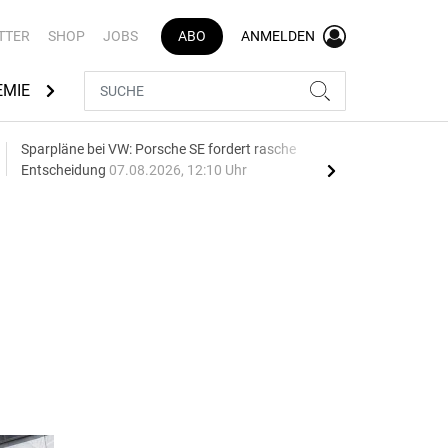
TTER
SHOP
JOBS
ABO
ANMELDEN
EMIE
AUTOMARKEN
MEDIATHEK
BRANCHENVERZEI
Sparpläne bei VW: Porsche SE fordert rasche
75 J
Entscheidung
07.08.2026, 12:10 Uhr
Auf