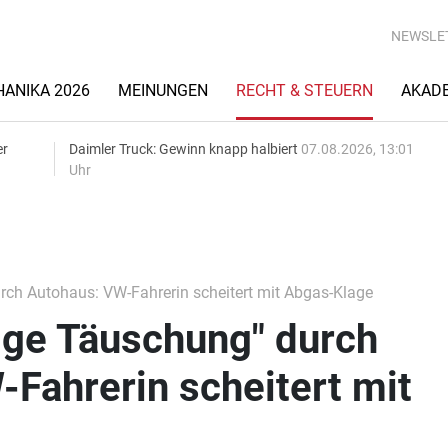
NEWSLE
ANIKA 2026
MEINUNGEN
RECHT & STEUERN
AKAD
er
Daimler Truck: Gewinn knapp halbiert
07.08.2026, 13:01
Uhr
rch Autohaus: VW-Fahrerin scheitert mit Abgas-Klage
tige Täuschung" durch
Fahrerin scheitert mit