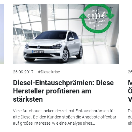
26.09.2017
#Dieselkrise
26
Diesel-Eintauschprämien: Diese
M
Hersteller profitieren am
Ö
stärksten
V
Viele Autobauer locken derzeit mit Eintauschprämien für
Di
alte Diesel. Bei den Kunden stoßen die Angebote offenbar
dü
auf großes Interesse, wie eine Analyse eines...
ei