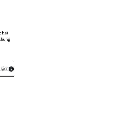
 hat
chung
ugen