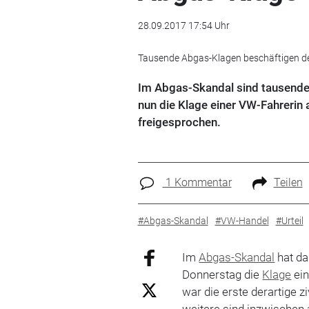
28.09.2017 17:54 Uhr
Tausende Abgas-Klagen beschäftigen der
Im Abgas-Skandal sind tausende
nun die Klage einer VW-Fahrerin
freigesprochen.
1 Kommentar
Teilen
#Abgas-Skandal
#VW-Handel
#Urteil
Im
Abgas-Skandal
hat da
Donnerstag die
Klage
ei
war die erste derartige z
weitere sind inzwischen 