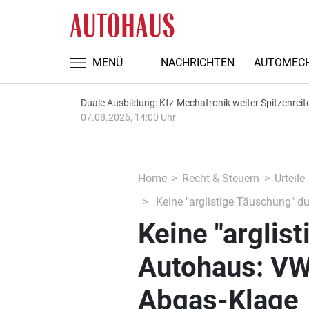
MENÜ
NACHRICHTEN
AUTOMECH
Duale Ausbildung: Kfz-Mechatronik weiter Spitzenreit
07.08.2026, 14:00 Uhr
Home
Recht & Steuern
Urteile
Keine "arglistige Täuschung" du
Keine "arglis
Autohaus: VW-
Abgas-Klage