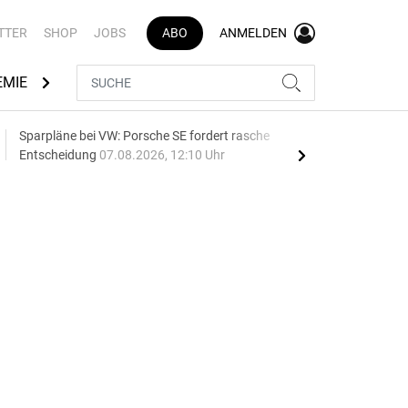
TTER
SHOP
JOBS
ABO
ANMELDEN
EMIE
AUTOMARKEN
MEDIATHEK
BRANCHENVERZEI
Sparpläne bei VW: Porsche SE fordert rasche
75 J
Entscheidung
07.08.2026, 12:10 Uhr
Auf