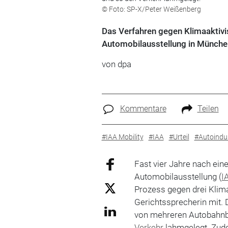
© Foto: SP-X/Peter Weißenberg
Das Verfahren gegen Klimaaktivis
Automobilausstellung in München
von
dpa
Kommentare
Teilen
#IAA Mobility
#IAA
#Urteil
#Autoindus
Fast vier Jahre nach eine
Automobilausstellung (
I
Prozess gegen drei Klimaa
Gerichtssprecherin mit. 
von mehreren Autobahnb
Verkehr
lahmgelegt. Zud