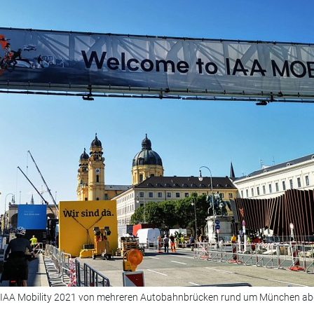
er IAA Mobility 2021 von mehreren Autobahnbrücken rund um München abg