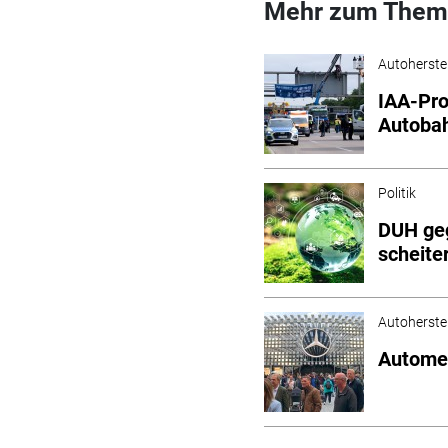
Mehr zum Them
Autoherstel
IAA-Pro
Autoba
Politik
DUH ge
scheit
Autoherstel
Autome