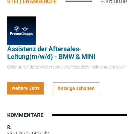
STELLENANGEBOTE
Assistenz der Aftersales-
Leitung(m/w/d) - BMW & MINI
Oldenburg (Oldb);Westerstede;Wiefelstede;Wilhelmshaven;Jever
weitere Jobs
Anzeige schalten
KOMMENTARE
R.
25.11.2022 - 19:07 Uhr