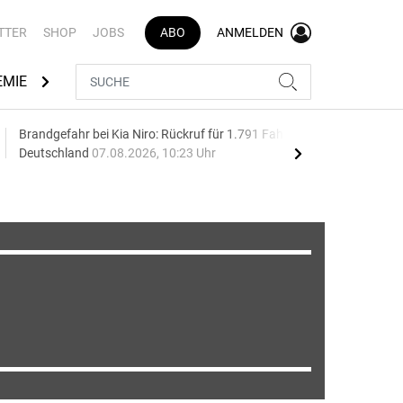
TTER
SHOP
JOBS
ABO
ANMELDEN
EMIE
AUTOMARKEN
MEDIATHEK
BRANCHENVERZEI
Brandgefahr bei Kia Niro: Rückruf für 1.791 Fahrzeuge in
Aut
Deutschland
07.08.2026, 10:23 Uhr
wäc