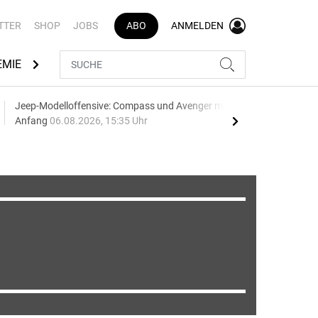
TTER
SHOP
JOBS
ABO
ANMELDEN
EMIE
AUTOMARKEN
MEDIATHEK
BRANCHENVERZEI
Jeep-Modelloffensive: Compass und Avenger machen den
Die 
Anfang
06.08.2026, 15:35 Uhr
küh