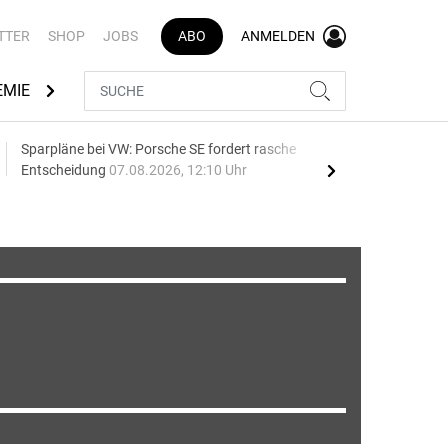
TTER
SHOP
JOBS
ABO
ANMELDEN
EMIE
AUTOMARKEN
MEDIATHEK
BRANCHENVERZEI
Sparpläne bei VW: Porsche SE fordert rasche
75 J
Entscheidung
07.08.2026, 12:10 Uhr
Auf