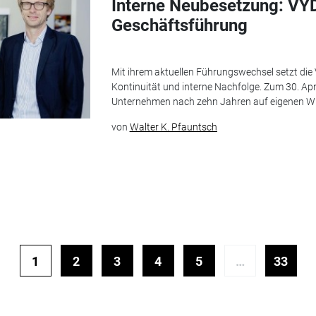
Interne Neubesetzung: VY
Geschäftsführung
Mit ihrem aktuellen Führungswechsel setzt di
Kontinuität und interne Nachfolge. Zum 30. Apr
Unternehmen nach zehn Jahren auf eigenen Wuns
von
Walter K. Pfauntsch
1
2
3
4
5
…
33