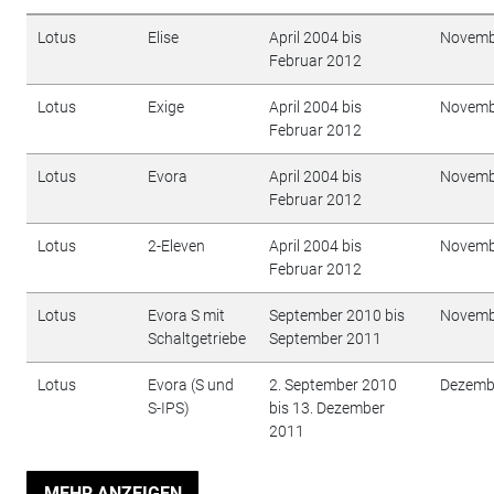
Lotus
Elise
April 2004 bis
Novemb
Februar 2012
Lotus
Exige
April 2004 bis
Novemb
Februar 2012
Lotus
Evora
April 2004 bis
Novemb
Februar 2012
Lotus
2-Eleven
April 2004 bis
Novemb
Februar 2012
Lotus
Evora S mit
September 2010 bis
Novemb
Schaltgetriebe
September 2011
Lotus
Evora (S und
2. September 2010
Dezemb
S-IPS)
bis 13. Dezember
2011
MEHR ANZEIGEN