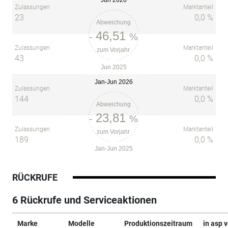
Zulassungen
Marktanteil
23
0,0 %
Abweichung
46,51
-
%
Zulassungen
Marktanteil
zum Vorjahr
43
0,0 %
Jun 2025
Jan-Jun 2026
Zulassungen
Marktanteil
144
0,0 %
Abweichung
23,81
-
%
Zulassungen
Marktanteil
zum Vorjahr
189
0,0 %
Jan-Jun 2025
RÜCKRUFE
6 Rückrufe und Serviceaktionen
Marke
Modelle
Produktionszeitraum
in asp 