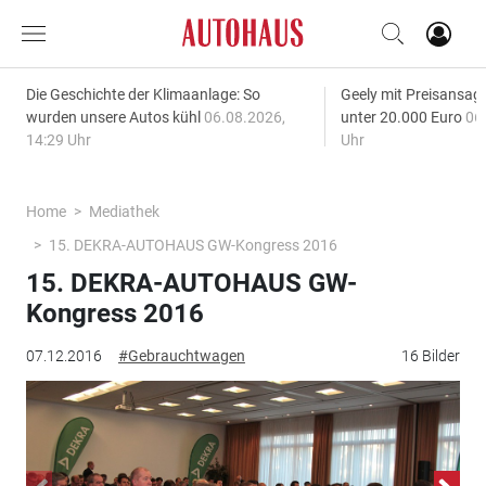
Die Geschichte der Klimaanlage: So
Geely mit Preisansage
wurden unsere Autos kühl
06.08.2026,
unter 20.000 Euro
06
14:29 Uhr
Uhr
Home
Mediathek
15. DEKRA-AUTOHAUS GW-Kongress 2016
15. DEKRA-AUTOHAUS GW-
Kongress 2016
07.12.2016
#Gebrauchtwagen
16 Bilder