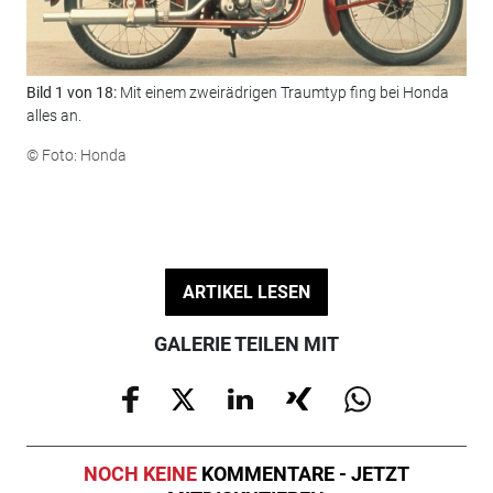
Bild 1 von 18:
Mit einem zweirädrigen Traumtyp fing bei Honda
Bil
alles an.
Tok
© Foto: Honda
© F
ARTIKEL LESEN
GALERIE TEILEN MIT
NOCH KEINE
KOMMENTARE - JETZT