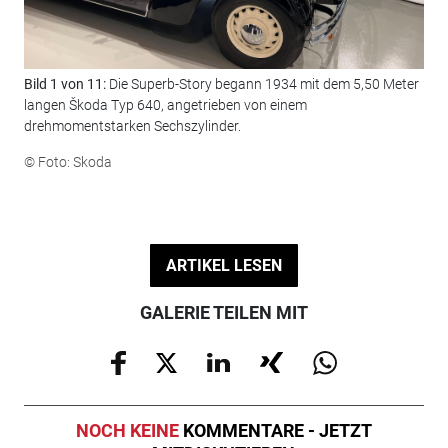
Bild 1 von 11:
Die Superb-Story begann 1934 mit dem 5,50 Meter
Bil
langen Škoda Typ 640, angetrieben von einem
den
drehmomentstarken Sechszylinder.
© F
© Foto: Skoda
ARTIKEL LESEN
GALERIE TEILEN MIT
NOCH KEINE
KOMMENTARE - JETZT