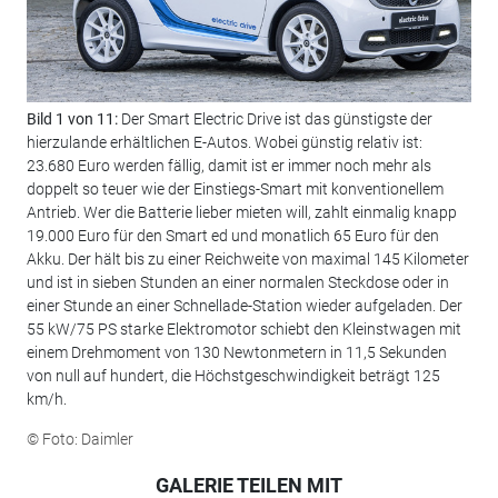
Bild 1 von 11:
Der Smart Electric Drive ist das günstigste der
Bil
hierzulande erhältlichen E-Autos. Wobei günstig relativ ist:
den
23.680 Euro werden fällig, damit ist er immer noch mehr als
Eur
doppelt so teuer wie der Einstiegs-Smart mit konventionellem
von
Antrieb. Wer die Batterie lieber mieten will, zahlt einmalig knapp
err
19.000 Euro für den Smart ed und monatlich 65 Euro für den
dau
Akku. Der hält bis zu einer Reichweite von maximal 145 Kilometer
übe
und ist in sieben Stunden an einer normalen Steckdose oder in
13,
einer Stunde an einer Schnellade-Station wieder aufgeladen. Der
Rei
55 kW/75 PS starke Elektromotor schiebt den Kleinstwagen mit
Auf
einem Drehmoment von 130 Newtonmetern in 11,5 Sekunden
© F
von null auf hundert, die Höchstgeschwindigkeit beträgt 125
km/h.
© Foto: Daimler
GALERIE TEILEN MIT