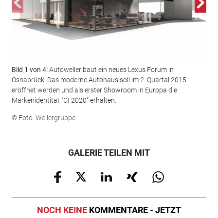
Bild 1 von 4:
Autoweller baut ein neues Lexus Forum in
Bild
Osnabrück. Das moderne Autohaus soll im 2. Quartal 2015
© F
eröffnet werden und als erster Showroom in Europa die
Markenidentität "CI 2020" erhalten.
© Foto: Wellergruppe
GALERIE TEILEN MIT
NOCH KEINE
KOMMENTARE - JETZT