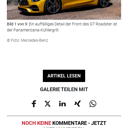
Bild 1 von 9:
Ein auffälliges Detail der Front des GT Roadster ist
Bil
der Panamericana-Kühlergrill.
ver
© Foto: Mercedes-Benz
© F
ARTIKEL LESEN
GALERIE TEILEN MIT
NOCH KEINE
KOMMENTARE - JETZT