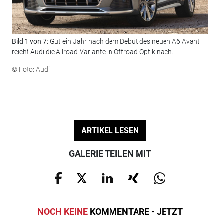
Bild 1 von 7:
Gut ein Jahr nach dem Debüt des neuen A6 Avant
Bil
reicht Audi die Allroad-Variante in Offroad-Optik nach.
Unt
gem
© Foto: Audi
rob
© F
ARTIKEL LESEN
GALERIE TEILEN MIT
NOCH KEINE
KOMMENTARE - JETZT