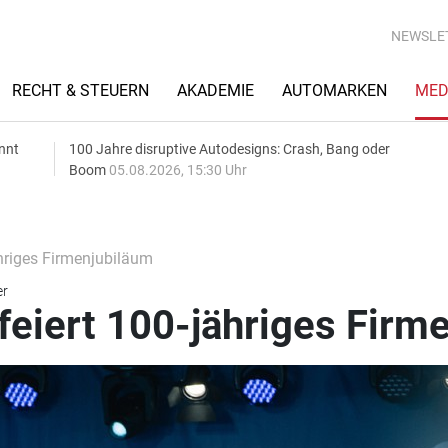
NEWSLE
RECHT & STEUERN
AKADEMIE
AUTOMARKEN
MED
nnt
100 Jahre disruptive Autodesigns: Crash, Bang oder
Boom
05.08.2026, 15:30 Uhr
hriges Firmenjubiläum
er
eiert 100-jähriges Firm