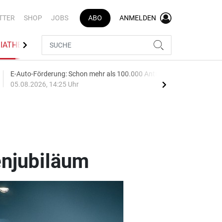
TTER
SHOP
JOBS
ABO
ANMELDEN
IATHEK
BRANCHENVERZEICHNIS
E-Auto-Förderung: Schon mehr als 100.000 Anträge
Audi
05.08.2026, 14:25 Uhr
05.0
enjubiläum