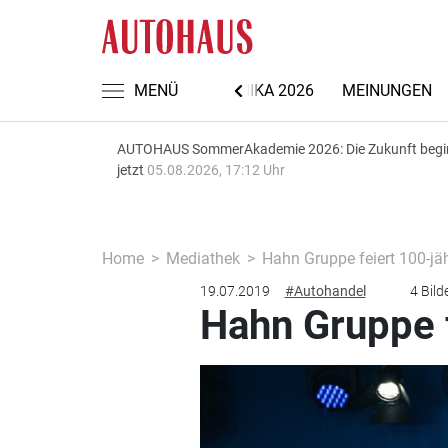
NACHRICHTEN
MENÜ
AUTOMECHANIKA 2026
MEINUNGEN
AUTOHAUS SommerAkademie 2026: Die Zukunft begi
jetzt
05.08.2026, 17:12 Uhr
Home
Mediathek
Hahn Gruppe feiert 100-jä
19.07.2019
#Autohandel
4 Bild
Hahn Gruppe f