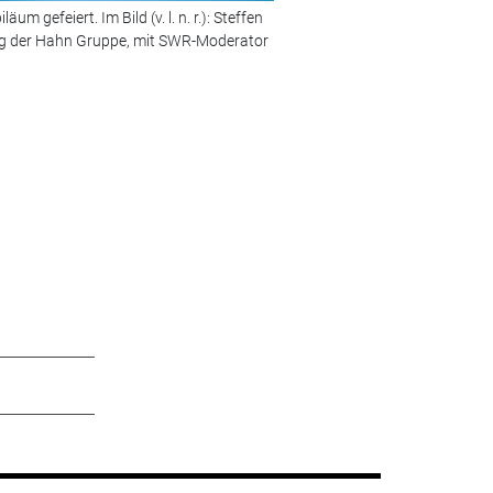
 gefeiert. Im Bild (v. l. n. r.): Steffen
Bild 2 von 4:
Im Rahmen der Vera
ung der Hahn Gruppe, mit SWR-Moderator
selbst gestaltetes übergroßes B
© Foto: Hahn Gruppe