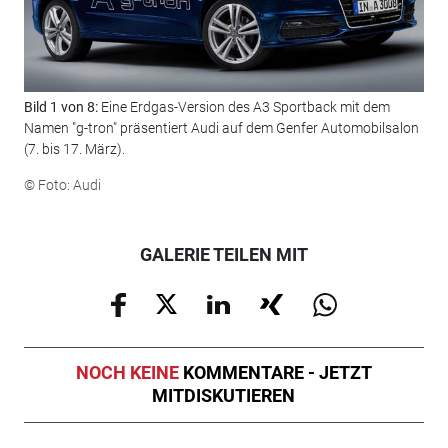
Bild 1 von 8:
Eine Erdgas-Version des A3 Sportback mit dem
Bil
Namen "g-tron" präsentiert Audi auf dem Genfer Automobilsalon
Erd
(7. bis 17. März).
reg
kon
© Foto: Audi
© F
GALERIE TEILEN MIT
NOCH KEINE
KOMMENTARE - JETZT
MITDISKUTIEREN