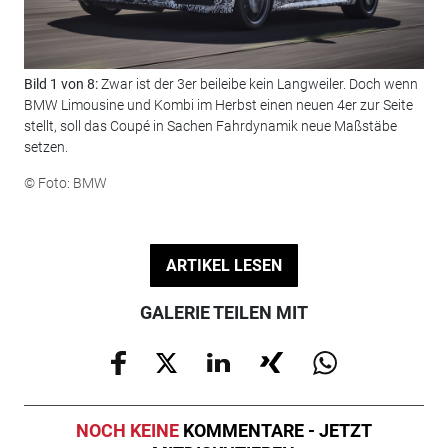
Bild 1 von 8:
Zwar ist der 3er beileibe kein Langweiler. Doch wenn
Bil
BMW Limousine und Kombi im Herbst einen neuen 4er zur Seite
nic
stellt, soll das Coupé in Sachen Fahrdynamik neue Maßstäbe
ist
setzen.
die
© Foto: BMW
© F
ARTIKEL LESEN
GALERIE TEILEN MIT
NOCH KEINE
KOMMENTARE - JETZT