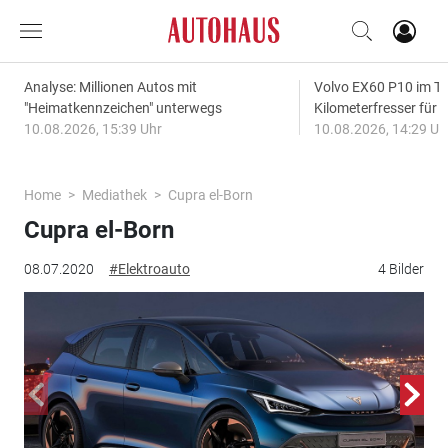
Analyse: Millionen Autos mit
Volvo EX60 P10 im Te
"Heimatkennzeichen" unterwegs
Kilometerfresser für d
10.08.2026, 15:39 Uhr
10.08.2026, 14:29 Uh
Home
Mediathek
Cupra el-Born
Cupra el-Born
08.07.2020
#Elektroauto
4 Bilder