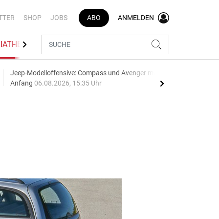
TTER
SHOP
JOBS
ABO
ANMELDEN
IATHEK
BRANCHENVERZEICHNIS
Jeep-Modelloffensive: Compass und Avenger machen den
Die 
Anfang
06.08.2026, 15:35 Uhr
küh