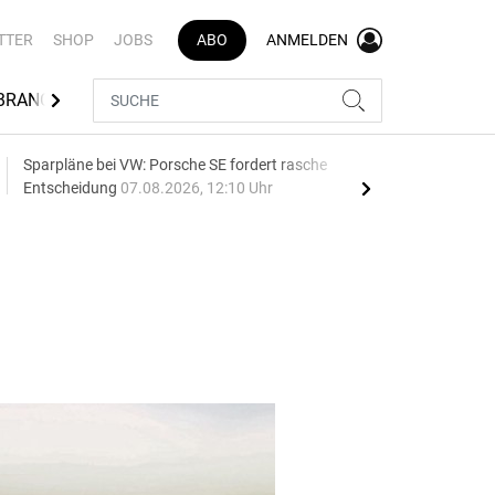
TTER
SHOP
JOBS
ABO
ANMELDEN
BRANCHENVERZEICHNIS
Sparpläne bei VW: Porsche SE fordert rasche
75 J
Entscheidung
07.08.2026, 12:10 Uhr
Auf