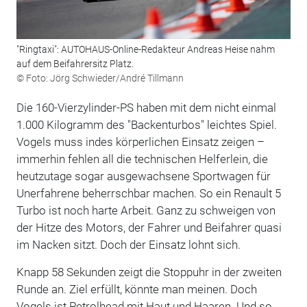
"Ringtaxi": AUTOHAUS-Online-Redakteur Andreas Heise nahm
auf dem Beifahrersitz Platz.
© Foto: Jörg Schwieder/André Tillmann
Die 160-Vierzylinder-PS haben mit dem nicht einmal
1.000 Kilogramm des "Backenturbos" leichtes Spiel.
Vogels muss indes körperlichen Einsatz zeigen –
immerhin fehlen all die technischen Helferlein, die
heutzutage sogar ausgewachsene Sportwagen für
Unerfahrene beherrschbar machen. So ein Renault 5
Turbo ist noch harte Arbeit. Ganz zu schweigen von
der Hitze des Motors, der Fahrer und Beifahrer quasi
im Nacken sitzt. Doch der Einsatz lohnt sich.
Knapp 58 Sekunden zeigt die Stoppuhr in der zweiten
Runde an. Ziel erfüllt, könnte man meinen. Doch
Vogels ist Petrolhead mit Haut und Haaren. Und so