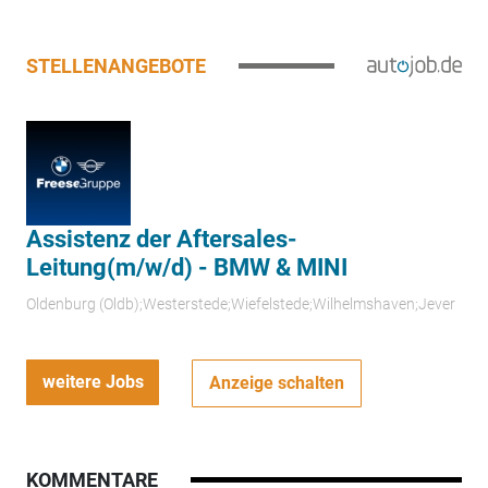
STELLENANGEBOTE
Assistenz der Aftersales-
Leitung(m/w/d) - BMW & MINI
Oldenburg (Oldb);Westerstede;Wiefelstede;Wilhelmshaven;Jever
weitere Jobs
Anzeige schalten
KOMMENTARE