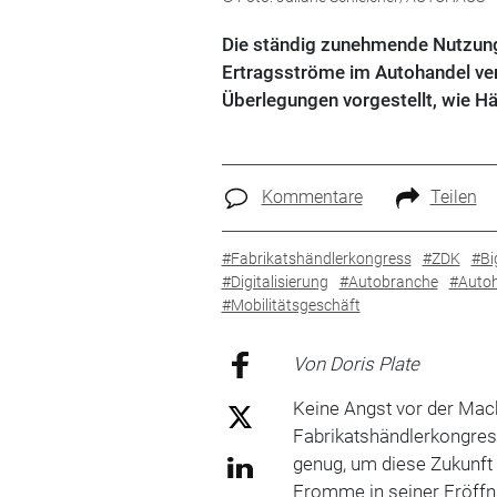
Die ständig zunehmende Nutzung
Ertragsströme im Autohandel ve
Überlegungen vorgestellt, wie H
Kommentare
Teilen
#Fabrikatshändlerkongress
#ZDK
#Bi
#Digitalisierung
#Autobranche
#Auto
#Mobilitätsgeschäft
Von Doris Plate
Keine Angst vor der Mach
Fabrikatshändlerkongress
genug, um diese Zukunft 
Fromme in seiner Eröffn