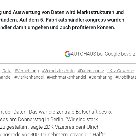
 und Auswertung von Daten wird Marktstrukturen und
rändern. Auf dem 5. Fabrikatshändlerkongress wurden
ändler damit umgehen und auch profitieren können.
AUTOHAUS bei Google bevorz
g Data
#Vernetzung
#Vernetztes Auto
#Datenschutz
#Kfz-Gewerbe
handel
#Markenhandel
#Mehrmarkenhandel
#Carsharing
#Mobilität
t der Daten. Das war die zentrale Botschaft des 5.
es am Donnerstag in Berlin. "Wir sind stark
zu gestalten", sagte ZDK-Vizepräsident Ulrich
ungsrede vor 300 Teilnehmern, davon die Hälfte