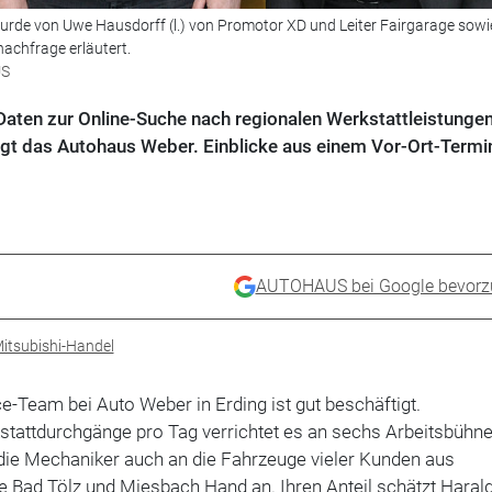
urde von Uwe Hausdorff (l.) von Promotor XD und Leiter Fairgarage sowi
nachfrage erläutert.
US
Daten zur Online-Suche nach regionalen Werkstattleistunge
gt das Autohaus Weber. Einblicke aus einem Vor-Ort-Termi
AUTOHAUS bei Google bevorz
itsubishi-Handel
e-Team bei Auto Weber in Erding ist gut beschäftigt.
stattdurchgänge pro Tag verrichtet es an sechs Arbeitsbühne
 die Mechaniker auch an die Fahrzeuge vieler Kunden aus
e Bad Tölz und Miesbach Hand an. Ihren Anteil schätzt Haral