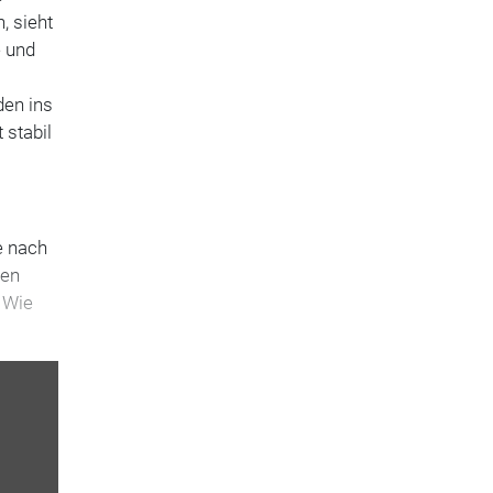
, sieht
e und
den ins
 stabil
e nach
ren
. Wie