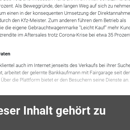
rozent. Als Beweggründe, den langen Weg auf sich zu nehmen
zum einen in der konsequenten Umsetzung der Direktannahm
durch den Kfz-Meister. Zum anderen führen dem Betrieb als
ie die eigene Gebrauchtwagenmarke "Leicht Kauf" mehr Kun
rendite im Aftersales trotz Corona-Krise bei etwa 35 Prozent
raten
ientel auch im Internet jenseits des Verkaufs bei ihrer Such
ht, arbeitet der gelernte Bankkaufmann mit Fairgarage seit de
Über die Plattform bietet er den Besuchern seine Dienste an
eser Inhalt gehört zu