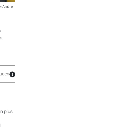
e André
n
n.
ugen
n plus
d