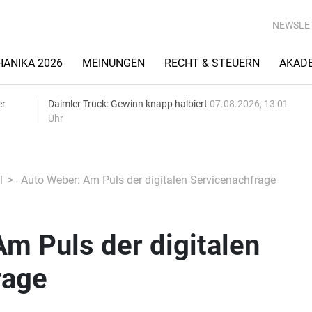
NEWSLE
ANIKA 2026
MEINUNGEN
RECHT & STEUERN
AKAD
er
Daimler Truck: Gewinn knapp halbiert
07.08.2026, 13:01
Uhr
l
Auto Weber: Am Puls der digitalen Servicenachfrage
m Puls der digitalen
rage