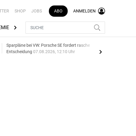
TTER
SHOP
JOBS
ABO
ANMELDEN
EMIE
AUTOMARKEN
MEDIATHEK
BRANCHENVERZEI
Sparpläne bei VW: Porsche SE fordert rasche
75 J
Entscheidung
07.08.2026, 12:10 Uhr
Auf