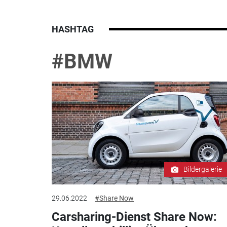
HASHTAG
#BMW
Bildergalerie
29.06.2022
#Share Now
Carsharing-Dienst Share Now: