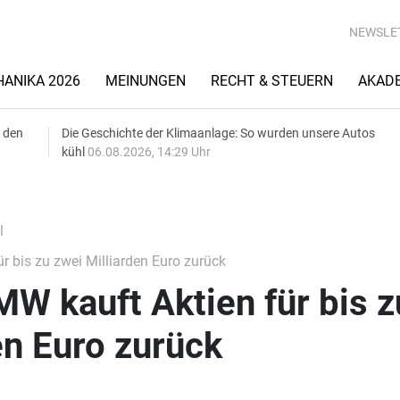
NEWSLE
ANIKA 2026
MEINUNGEN
RECHT & STEUERN
AKAD
 den
Die Geschichte der Klimaanlage: So wurden unsere Autos
kühl
06.08.2026, 14:29 Uhr
l
 bis zu zwei Milliarden Euro zurück
W kauft Aktien für bis z
en Euro zurück