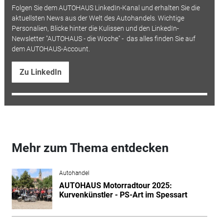
Folgen Sie dem AUTOHAUS LinkedIn-Kanal und erhalten Sie die
aktuellsten News aus der Welt des Autohandels. Wichtige
Personalien, Blicke hinter die Kulissen und den LinkedIn-
Newsletter "AUTOHAUS - die Woche" - das alles finden Sie auf
dem AUTOHAUS-Account.
Zu LinkedIn
Mehr zum Thema entdecken
Autohandel
AUTOHAUS Motorradtour 2025:
Kurvenkünstler - PS-Art im Spessart