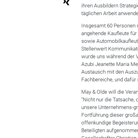
ihren Ausbildern Strategi
täglichen Arbeit anwend
Insgesamt 60 Personen n
angehende Kaufleute fü
sowie Automobilkaufleut
Stellenwert Kommunikati
wurde uns während der V
Azubi Jeanette Maria Mell
Austausch mit den Auszu
Fachbereiche, und dafür 
May & Olde will die Ver
"Nicht nur die Tatsache,
unsere Unternehmens-grup
Fortführung dieser groß
offenkundige Begeisterun
Beteiligten aufgenommen
Gesellschafter Christian