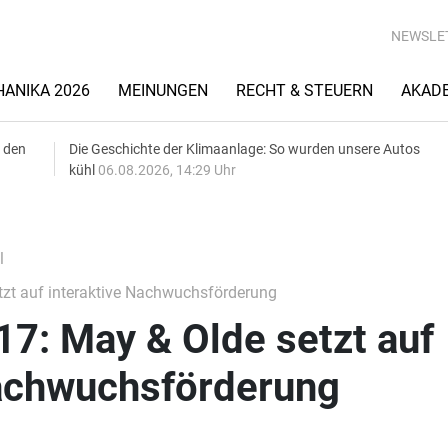
NEWSLE
ANIKA 2026
MEINUNGEN
RECHT & STEUERN
AKAD
 den
Die Geschichte der Klimaanlage: So wurden unsere Autos
kühl
06.08.2026, 14:29 Uhr
l
zt auf interaktive Nachwuchsförderung
7: May & Olde setzt auf
Nachwuchsförderung