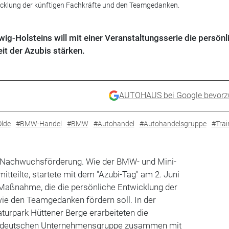
wicklung der künftigen Fachkräfte und den Teamgedanken.
g-Holsteins will mit einer Veranstaltungsserie die persönl
it der Azubis stärken.
AUTOHAUS bei Google bevorz
lde
#BMW-Handel
#BMW
#Autohandel
#Autohandelsgruppe
#Trai
e Nachwuchsförderung. Wie der BMW- und Mini-
tteilte, startete mit dem "Azubi-Tag" am 2. Juni
Maßnahme, die die persönliche Entwicklung der
ie den Teamgedanken fördern soll. In der
turpark Hüttener Berge erarbeiteten die
rddeutschen Unternehmensgruppe zusammen mit