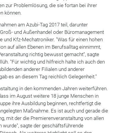
en zur Problemlösung, die sie fortan bei ihrer
en können.
ahmen am Azubi-Tag 2017 teil, darunter
r Groß- und Außenhandel oder Büromanagement
e und Kfz-Mechatroniker. "Was für einen hohen
on auf allen Ebenen im Berufsalltag einnimmt,
eranstaltung richtig bewusst gemacht", sagte
üh. "Für wichtig und hilfreich halte ich auch den
bildenden anderer Filialen und anderer
gab es an diesem Tag reichlich Gelegenheit."
anstaltung in den kommenden Jahren weiterführen.
 dass im August weitere 18 junge Menschen in
pe ihre Ausbildung beginnen, rechtfertigt die
angelegten Maßnahme. Es ist auch und gerade die
g, mit der die Premierenveranstaltung von allen
 wurde", sagte der geschäftsführende
 Rönsch. Als weiteres Highlight soll es den