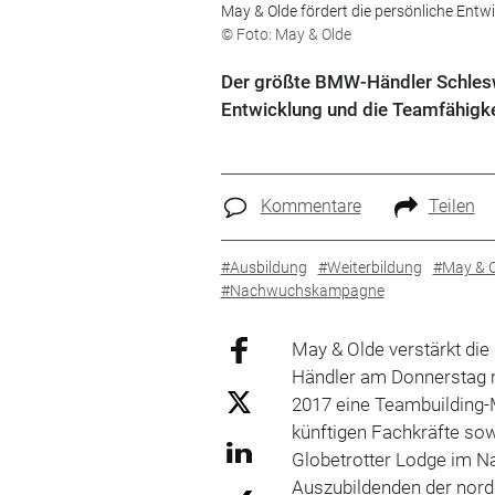
May & Olde fördert die persönliche Ent
© Foto: May & Olde
Der größte BMW-Händler Schleswi
Entwicklung und die Teamfähigke
Kommentare
Teilen
#Ausbildung
#Weiterbildung
#May & O
#Nachwuchskampagne
May & Olde verstärkt di
Händler am Donnerstag mi
2017 eine Teambuilding-
künftigen Fachkräfte sow
Globetrotter Lodge im Na
Auszubildenden der no