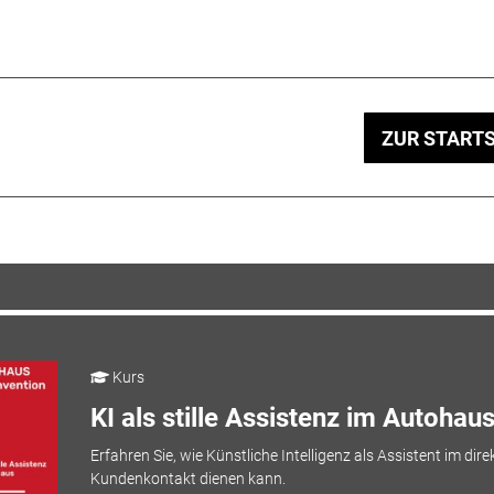
ZUR STARTS
Kurs
KI als stille Assistenz im Autohau
Erfahren Sie, wie Künstliche Intelligenz als Assistent im dire
Kundenkontakt dienen kann.