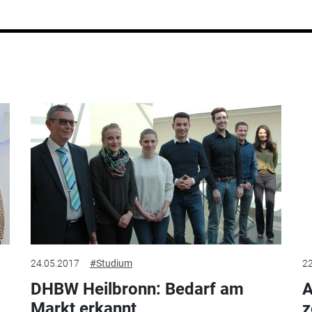
24.05.2017
#Studium
22
DHBW Heilbronn: Bedarf am
A
Markt erkannt
z