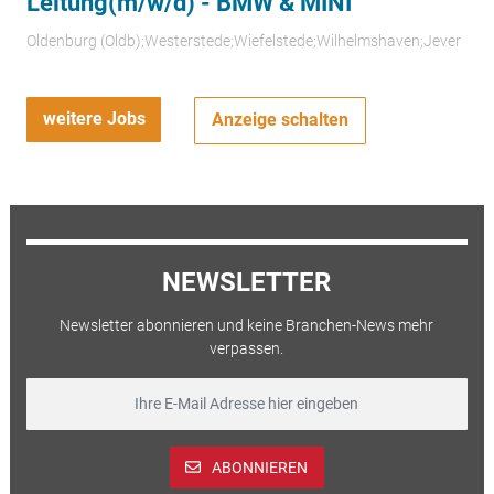
Leitung(m/w/d) - BMW & MINI
Oldenburg (Oldb);Westerstede;Wiefelstede;Wilhelmshaven;Jever
weitere Jobs
Anzeige schalten
NEWSLETTER
Newsletter abonnieren und keine Branchen-News mehr
verpassen.
ABONNIEREN