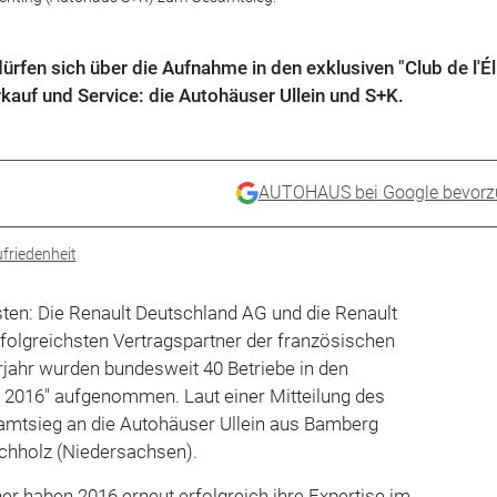
fen sich über die Aufnahme in den exklusiven "Club de l'Él
kauf und Service: die Autohäuser Ullein und S+K.
AUTOHAUS bei Google bevorz
riedenheit
ten: Die Renault Deutschland AG und die Renault
folgreichsten Vertragspartner der französischen
rjahr wurden bundesweit 40 Betriebe in den
ite 2016" aufgenommen. Laut einer Mitteilung des
amtsieg an die Autohäuser Ullein aus Bamberg
chholz (Niedersachsen).
ner haben 2016 erneut erfolgreich ihre Expertise im