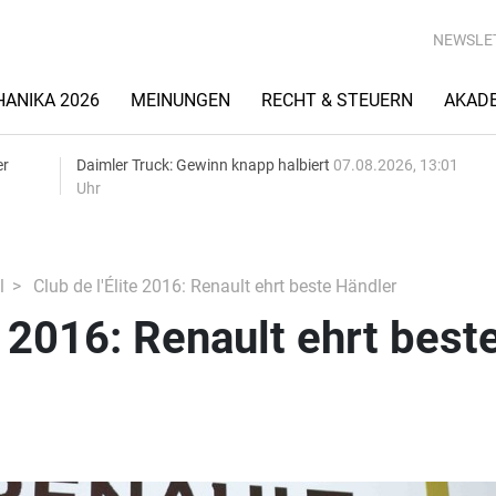
NEWSLE
ANIKA 2026
MEINUNGEN
RECHT & STEUERN
AKAD
er
Daimler Truck: Gewinn knapp halbiert
07.08.2026, 13:01
Uhr
l
Club de l'Élite 2016: Renault ehrt beste Händler
e 2016: Renault ehrt best