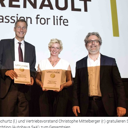
rtz (l.) und Vertriebsvorstand Christophe Mittelberger (r.) gratulieren
Süchting (Autohaus S+K) zum Gesamtsieg.