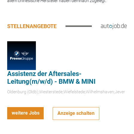
allem chinesische Hersteller haben demnach zugelegt.
STELLENANGEBOTE
Assistenz der Aftersales-
Leitung(m/w/d) - BMW & MINI
Oldenburg (Oldb);Westerstede;Wiefelstede;Wilhelmshaven;Jever
weitere Jobs
Anzeige schalten