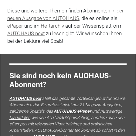
Diese und weitere Themen finden Abonnenten
in der
neuen Ausgabe von AUTOHAUS
, die es online als
ePaper
und im
Heftarchiv
auf der Wissensplattform
AUTOHAUS next
zu lesen gibt. Wir wünschen Ihnen
bei der Lektüre viel Spaß!
Sie sind noch kein AUOHAUS-
Abonnent?
AUTOHAUS next
stellt das gesamte Vorteilsangebot für unsere
Abonnenten dar. Es umfasst nicht nur 21 Magazin-Ausgaben,
zahlreiche Spezials, das
AUTOHAUS ePaper
und nutzwertige
Marktdaten
wie den AUTOHAUS pulsSchlag, sondern auch den
eCampus mit relevanten Videotrainings und praktischen
Arbeitshilfen. AUTOHAUS-Abonnenten können ab sofort in den