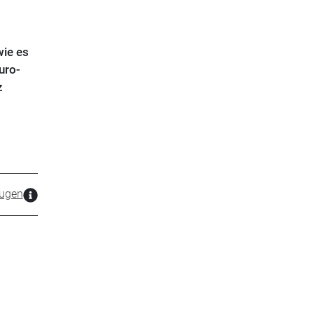
wie es
uro-
z
ugen