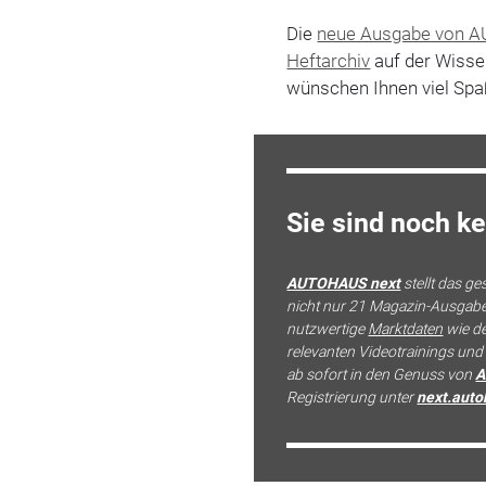
Die
neue Ausgabe von 
Heftarchiv
auf der Wiss
wünschen Ihnen viel Spaß
Sie sind noch 
AUTOHAUS next
stellt das g
nicht nur 21 Magazin-Ausgaben
nutzwertige
Marktdaten
wie d
relevanten Videotrainings un
ab sofort in den Genuss von
A
Registrierung unter
next.auto