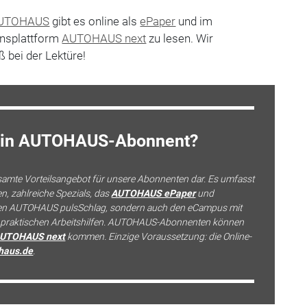
AUTOHAUS
gibt es online als
ePaper
und im
ensplattform
AUTOHAUS next
zu lesen. Wir
 bei der Lektüre!
kein AUTOHAUS-Abonnent?
esamte Vorteilsangebot für unsere Abonnenten dar. Es umfasst
, zahlreiche Spezials, das
AUTOHAUS ePaper
und
en AUTOHAUS pulsSchlag, sondern auch den eCampus mit
d praktischen Arbeitshilfen. AUTOHAUS-Abonnenten können
UTOHAUS next
kommen. Einzige Voraussetzung: die Online-
haus.de
.