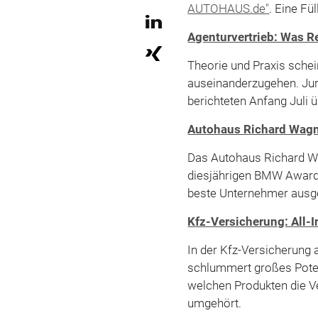
AUTOHAUS.de"
. Eine F
Agenturvertrieb: Was R
Theorie und Praxis sche
auseinanderzugehen. Juri
berichteten Anfang Juli 
Autohaus Richard Wagn
Das Autohaus Richard Wa
diesjährigen BMW Award
beste Unternehmer ausge
Kfz-Versicherung: All-I
In der Kfz-Versicherung 
schlummert großes Potenz
welchen Produkten die V
umgehört.