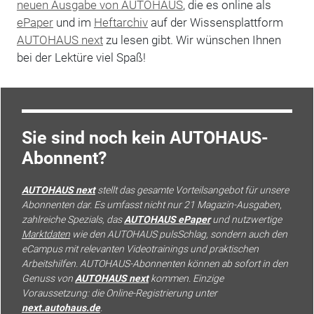
neuen Ausgabe von AUTOHAUS
, die es online als
ePaper
und im
Heftarchiv
auf der Wissensplattform
AUTOHAUS next
zu lesen gibt. Wir wünschen Ihnen
bei der Lektüre viel Spaß!
Sie sind noch kein AUTOHAUS-
Abonnent?
AUTOHAUS next
stellt das gesamte Vorteilsangebot für unsere
Abonnenten dar. Es umfasst nicht nur 21 Magazin-Ausgaben,
zahlreiche Spezials, das
AUTOHAUS ePaper
und nutzwertige
Marktdaten
wie den AUTOHAUS pulsSchlag, sondern auch den
eCampus mit relevanten Videotrainings und praktischen
Arbeitshilfen. AUTOHAUS-Abonnenten können ab sofort in den
Genuss von
AUTOHAUS next
kommen. Einzige
Voraussetzung: die Online-Registrierung unter
next.autohaus.de
.