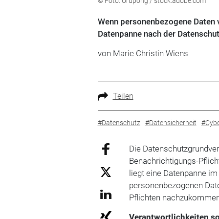
© Foto: Urupong / stock.adobe.com
Wenn personenbezogene Daten ver
Datenpanne nach der Datenschu
von Marie Christin Wiens
Teilen
#Datenschutz
#Datensicherheit
#Cybe
Die Datenschutzgrundve
Benachrichtigungs-Pflic
liegt eine Datenpanne im
personenbezogenen Daten
Pflichten nachzukomme
Verantwortlichkeiten so