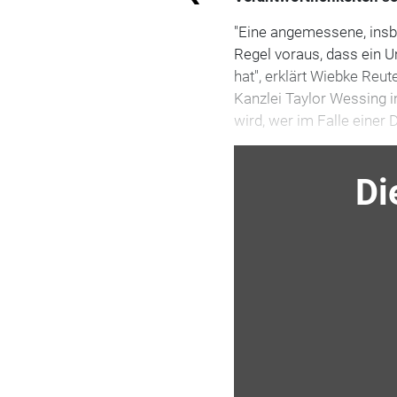
"Eine angemessene, insbe
Regel voraus, dass ein U
hat", erklärt Wiebke Reu
Kanzlei Taylor Wessing i
wird, wer im Falle einer
Di