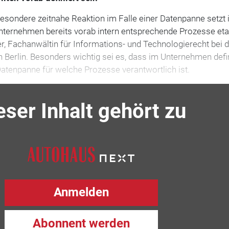
sondere zeitnahe Reaktion im Falle einer Datenpanne setzt 
nternehmen bereits vorab intern entsprechende Prozesse etab
ter, Fachanwältin für Informations- und Technologierecht bei 
n Berlin. Besonders wichtig sei es, dass im Unternehmen defi
 Datenpanne für welche Prozesse verantwortlich ist.
eser Inhalt gehört zu
Anmelden
Abonnent werden