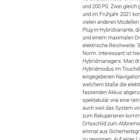
und 200 PS. Zwei gleich 
und im Frühjahr 2021 ko
vielen anderen Modellen 
Plug-in-Hybridvariante, 
und einem maximalen Dr
elektrische Reichweite: 
Norm. Interessant ist hie
Hybridmanagers: Man drüc
Hybridmodus im Touchdi
eingegebenen Navigation
welchem Maße die elektr
fassenden Akkus abgerufe
spektakulär wie eine rein 
auch weil das System vo
zum Rekuperieren kommt,
Ortsschild zum Abbremse
einmal aus Sicherheitsg
zu gewinnen. Auf einer L