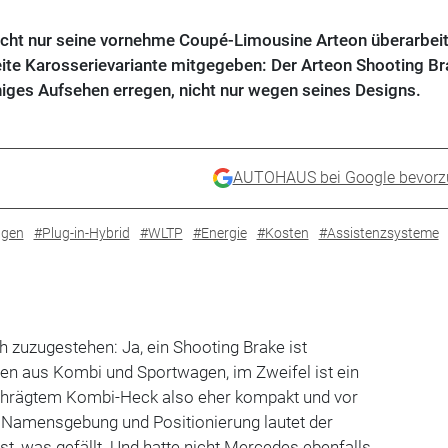
nicht nur seine vornehme Coupé-Limousine Arteon überarbeit
te Karosserievariante mitgegeben: Der Arteon Shooting Br
niges Aufsehen erregen, nicht nur wegen seines Designs.
AUTOHAUS bei Google bevorz
agen
#Plug-in-Hybrid
#WLTP
#Energie
#Kosten
#Assistenzsysteme
h zuzugestehen: Ja, ein Shooting Brake ist
sen aus Kombi und Sportwagen, im Zweifel ist ein
chrägtem Kombi-Heck also eher kompakt und vor
i Namensgebung und Positionierung lautet der
st, was gefällt. Und hatte nicht Mercedes ebenfalls