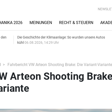
NEWSLE
ANIKA 2026
MEINUNGEN
RECHT & STEUERN
AKAD
 den
Die Geschichte der Klimaanlage: So wurden unsere Autos
kühl
06.08.2026, 14:29 Uhr
l
Fahrbericht VW Arteon Shooting Brake: Die Variant-Variant
VW Arteon Shooting Brake
ariante