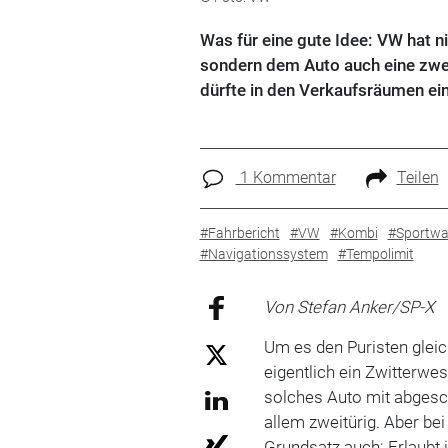
Was für eine gute Idee: VW hat 
sondern dem Auto auch eine zwei
dürfte in den Verkaufsräumen ei
1 Kommentar
Teilen
#Fahrbericht
#VW
#Kombi
#Sportw
#Navigationssystem
#Tempolimit
Von Stefan Anker/SP-X
Um es den Puristen gleic
eigentlich ein Zwitterwe
solches Auto mit abges
allem zweitürig. Aber be
Grundsatz auch: Erlaubt i