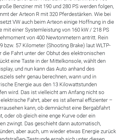
große Benziner mit 190 und 280 PS werden folgen,
mmt der Arteon R mit 320 Pferdestärken. Wie bei
setzt VW auch beim Arteon einige Hoffnung in die
die mit einer Systemleistung von 160 kW / 218 PS
ehmoment von 400 Newtonmetern antritt. Rein
59 bzw. 57 Kilometer (Shooting Brake) laut WLTP-
r die Fahrt unter der Obhut des elektronischen
kt eine Taste in der Mittelkonsole, wählt den
splay, und nun kann das Auto anhand des
sziels sehr genau berechnen, wann und in
ische Energie aus den 13 Kilowattstunden
n wird. Das ist vielleicht am Anfang nicht so
elektrische Fahrt, aber es ist allemal effizienter –
rrausehen kann, ob demnächst eine Bergabfahrt
 oder ob gleich eine enge Kurve oder ein
n zwingt. Das geschieht dann automatisch,
ründen, aber auch, um wieder etwas Energie zurück
andstraßen-Testrunde ergab sich unter diesen