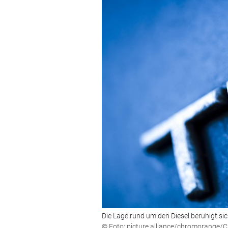
Die Lage rund um den Diesel beruhigt si
© Foto: picture alliance/chromorange/C