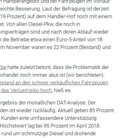
im Händlerangebot und bei Fahrzeugen im Vorlauf
 leichte Besserung. Laut der Befragung ist derzeit
 (19 Prozent) auf dem Händler-Hof noch mit einem
t. Von allen Diesel-Pkw, die noch in
singverträgen sind und nach deren Ablauf wieder
die Betriebe etwa einen Euro-5-Anteil von 18
 Im November waren es 22 Prozent (Bestand) und
rbe
hatte zuletzt betont, dass die Problematik der
tohandel noch immer akut ist (wir berichteten).
estand an den schwer verkäuflichen Fahrzeugen
 das Verlustrisiko hoch
, hieß es.
Ergebnis der monatlichen DAT-Analyse: Der
en ist wieder rückläufig. Aktuell geben 85 Prozent
re Kunden eine umfassendere Unterstützung
 Höchstwert lag bei 95 Prozent im April 2018.
e rund um schmutzige Diesel und drohende