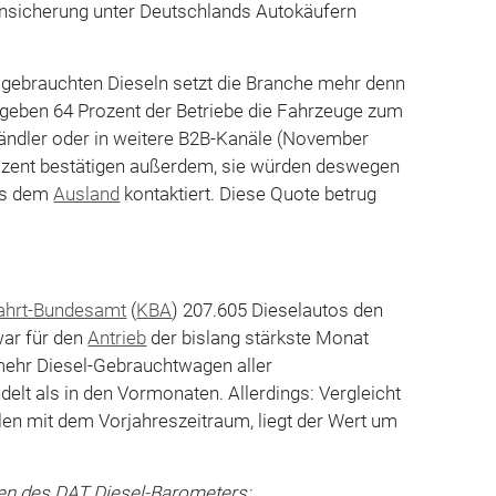
runsicherung unter Deutschlands Autokäufern
 gebrauchten Dieseln setzt die Branche mehr denn
 geben 64 Prozent der Betriebe die Fahrzeuge zum
Händler oder in weitere B2B-Kanäle (November
rozent bestätigen außerdem, sie würden deswegen
aus dem
Ausland
kontaktiert. Diese Quote betrug
fahrt-Bundesamt
(
KBA
) 207.605 Dieselautos den
war für den
Antrieb
der bislang stärkste Monat
ehr Diesel-Gebrauchtwagen aller
lt als in den Vormonaten. Allerdings: Vergleicht
len mit dem Vorjahreszeitraum, liegt der Wert um
)
en des DAT Diesel-Barometers: