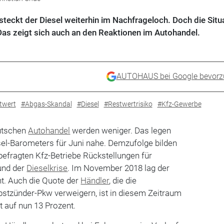
ckt der Diesel weiterhin im Nachfrageloch. Doch die Situ
 Das zeigt sich auch an den Reaktionen im Autohandel.
AUTOHAUS bei Google bevorz
twert
#Abgas-Skandal
#Diesel
#Restwertrisiko
#Kfz-Gewerbe
utschen
Autohandel
werden weniger. Das legen
el-Barometers für Juni nahe. Demzufolge bilden
befragten Kfz-Betriebe Rückstellungen für
und der
Dieselkrise
. Im November 2018 lag der
nt. Auch die Quote der
Händler
, die die
bstzünder-Pkw verweigern, ist in diesem Zeitraum
 auf nun 13 Prozent.