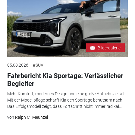
Bildergalerie
05.08.2026
#SUV
Fahrbericht Kia Sportage: Verlässlicher
Begleiter
Mehr Komfort, modernes Design und eine große Antriebsvielfalt:
Mit der Modellpflege schärft Kia den Sportage behutsam nach.
Das Erfolgsmodell zeigt, dass Fortschritt nicht immer radikal...
von
Ralph M. Meunzel