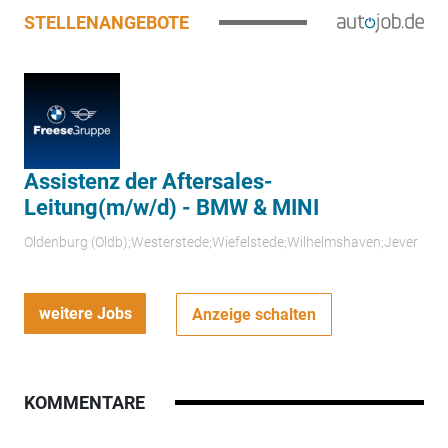
STELLENANGEBOTE
Assistenz der Aftersales-
Leitung(m/w/d) - BMW & MINI
Oldenburg (Oldb);Westerstede;Wiefelstede;Wilhelmshaven;Jever
weitere Jobs
Anzeige schalten
KOMMENTARE