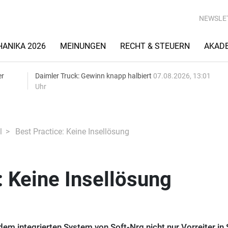
NEWSLE
ANIKA 2026
MEINUNGEN
RECHT & STEUERN
AKAD
er
Daimler Truck: Gewinn knapp halbiert
07.08.2026, 13:01
Uhr
l
Best Practice: Keine Insellösung
: Keine Insellösung
em integrierten System von Soft-Nrg nicht nur Vorreiter in