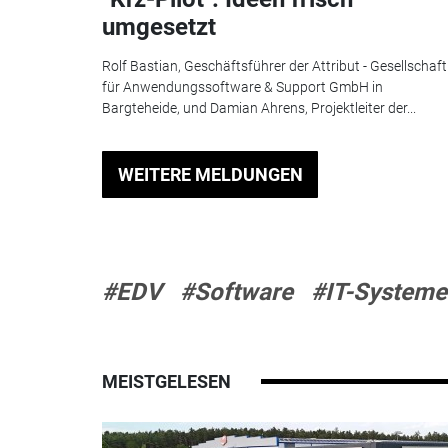
umgesetzt
Rolf Bastian, Geschäftsführer der Attribut - Gesellschaft
für Anwendungssoftware & Support GmbH in
Bargteheide, und Damian Ahrens, Projektleiter der...
WEITERE MELDUNGEN
#EDV
#Software
#IT-Systeme
MEISTGELESEN