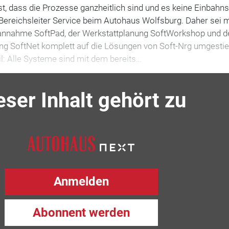
ist, dass die Prozesse ganzheitlich sind und es keine Einbahn
, Bereichsleiter Service beim Autohaus Wolfsburg. Daher sei 
logannahme SoftPad, der Werkstattplanung SoftWorkshop und d
ng SoftNet komplett auf die Lösungen von Soft-Nrg umgesti
l: Alle Systeme sind mit dem bereits…
eser Inhalt gehört zu
Anmelden
Abonnent werden