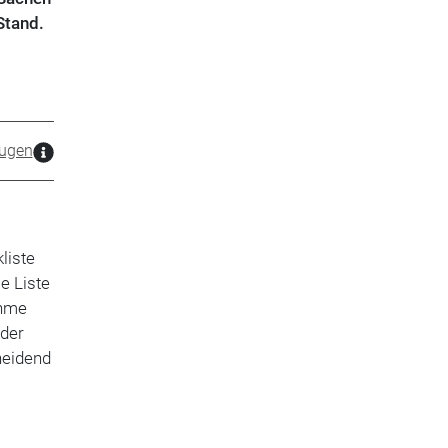
Stand.
ugen
liste
e Liste
ahme
 der
heidend