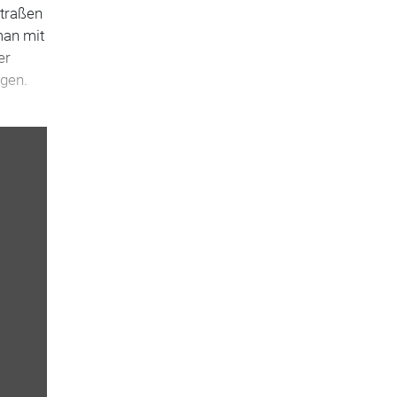
straßen
man mit
er
egen.