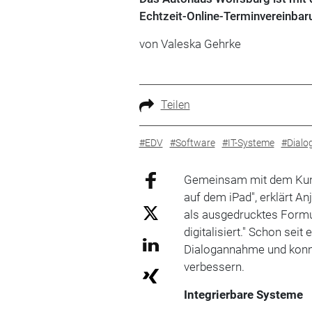
Echtzeit-Online-Terminvereinbar
von Valeska Gehrke
Teilen
#EDV
#Software
#IT-Systeme
#Dial
Gemeinsam mit dem Kunde
auf dem iPad", erklärt 
als ausgedrucktes Formu
digitalisiert." Schon sei
Dialogannahme und konn
verbessern.
Integrierbare Systeme