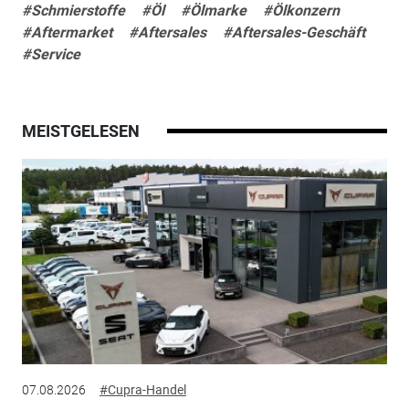
#Schmierstoffe
#Öl
#Ölmarke
#Ölkonzern
#Aftermarket
#Aftersales
#Aftersales-Geschäft
#Service
MEISTGELESEN
07.08.2026
#Cupra-Handel