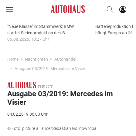
"Neue Klasse" im Stammwerk: BMW
Batterieproduktion fü
startet Serienproduktion des i3
hängt Europa ab
06.0
06.08.2026, 10:27 Uhr
Home
Nachrichten
Autohandel
Ausgabe 03/2019: Mercedes im Visier
Ausgabe 03/2019: Mercedes im
Visier
04.02.2019 06:00 Uhr
© Foto: picture alliance/Sebastian Gollnow/dpa