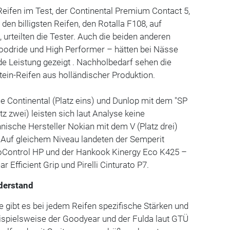
eifen im Test, der Continental Premium Contact 5,
 den billigsten Reifen, den Rotalla F108, auf
 urteilten die Tester. Auch die beiden anderen
Goodride und High Performer – hätten bei Nässe
nde Leistung gezeigt . Nachholbedarf sehen die
ein-Reifen aus holländischer Produktion.
 Continental (Platz eins) und Dunlop mit dem "SP
z zwei) leisten sich laut Analyse keine
nnische Hersteller Nokian mit dem V (Platz drei)
 Auf gleichem Niveau landeten der Semperit
coControl HP und der Hankook Kinergy Eco K425 –
r Efficient Grip und Pirelli Cinturato P7.
derstand
ibt es bei jedem Reifen spezifische Stärken und
ispielsweise der Goodyear und der Fulda laut GTÜ