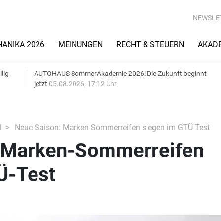
NEWSLE
ANIKA 2026
MEINUNGEN
RECHT & STEUERN
AKAD
lig
AUTOHAUS SommerAkademie 2026: Die Zukunft beginnt
jetzt
05.08.2026, 17:12 Uhr
l
Neue Saison: Marken-Sommerreifen siegen im GTÜ-Test
 Marken-Sommerreifen
Ü-Test