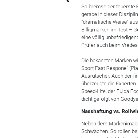
So bremse der teuerste R
gerade in dieser Disziplin
"dramatische Weise" aus,
Billigmarken im Test – 
eine völlig unbefriedige
Prüfer auch beim Vredest
Die bekannten Marken wie
Sport Fast Respone" (Plat
Ausrutscher. Auch der fi
überzeugte die Experten.
Speed-Life, der Fulda E
dicht gefolgt von Goodyea
Nasshaftung vs. Rollwi
Neben dem Markenimage g
Schwächen. So rollen be