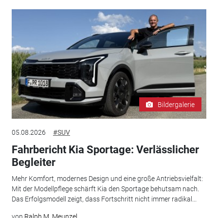
Bildergalerie
05.08.2026
#SUV
Fahrbericht Kia Sportage: Verlässlicher
Begleiter
Mehr Komfort, modernes Design und eine große Antriebsvielfalt:
Mit der Modellpflege schärft Kia den Sportage behutsam nach.
Das Erfolgsmodell zeigt, dass Fortschritt nicht immer radikal...
von
Ralph M. Meunzel