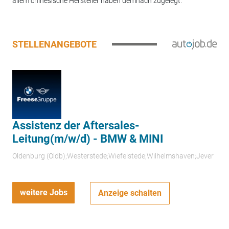
allem chinesische Hersteller haben demnach zugelegt.
STELLENANGEBOTE
Assistenz der Aftersales-
Leitung(m/w/d) - BMW & MINI
Oldenburg (Oldb);Westerstede;Wiefelstede;Wilhelmshaven;Jever
weitere Jobs
Anzeige schalten