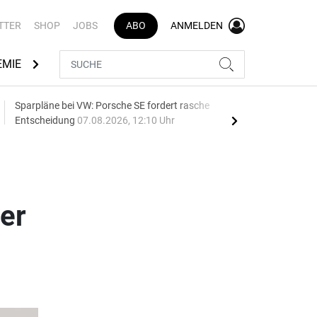
TTER
SHOP
JOBS
ABO
ANMELDEN
EMIE
AUTOMARKEN
MEDIATHEK
BRANCHENVERZEI
Sparpläne bei VW: Porsche SE fordert rasche
75 J
Entscheidung
07.08.2026, 12:10 Uhr
Auf
er