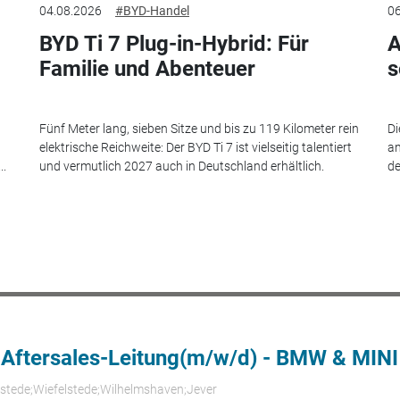
04.08.2026
#BYD-Handel
06
BYD Ti 7 Plug-in-Hybrid: Für
A
Familie und Abenteuer
s
Fünf Meter lang, sieben Sitze und bis zu 119 Kilometer rein
Di
elektrische Reichweite: Der BYD Ti 7 ist vielseitig talentiert
an
..
und vermutlich 2027 auch in Deutschland erhältlich.
de
 Aftersales-Leitung(m/w/d) - BMW & MINI
rstede;Wiefelstede;Wilhelmshaven;Jever