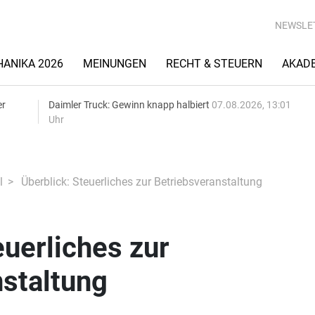
NEWSLE
ANIKA 2026
MEINUNGEN
RECHT & STEUERN
AKAD
er
Daimler Truck: Gewinn knapp halbiert
07.08.2026, 13:01
Uhr
l
Überblick: Steuerliches zur Betriebsveranstaltung
euerliches zur
staltung