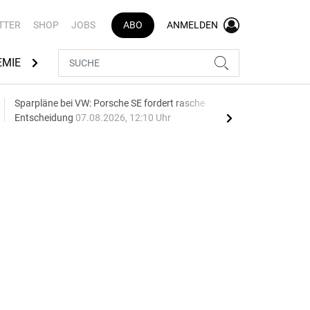
TTER
SHOP
JOBS
ABO
ANMELDEN
EMIE
AUTOMARKEN
MEDIATHEK
BRANCHENVERZEI
Sparpläne bei VW: Porsche SE fordert rasche
75 J
Entscheidung
07.08.2026, 12:10 Uhr
Auf